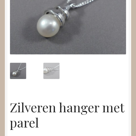
Nieuws
Submenu
Video’s
uitvouwen
Zilveren hanger met
parel