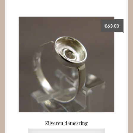
€
63,00
Zilveren damesring