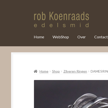
var clicky_custom = clicky_custom || {}; clicky_custom.html_media
Home
WebShop
Over
Contact
Home
Shop
Zilveren Ringen
DAMESRIN