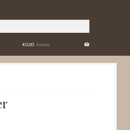
€
0,00
0 items
er