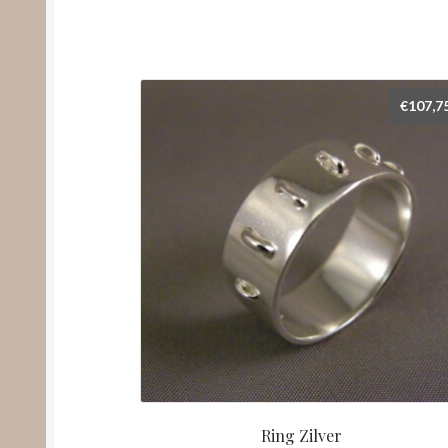
€
107,7
Ring Zilver