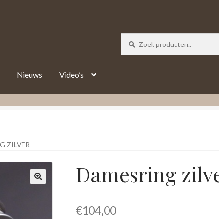
_track = 1;
Nieuws
Video’s
G ZILVER
Damesring zilv
€
104,00