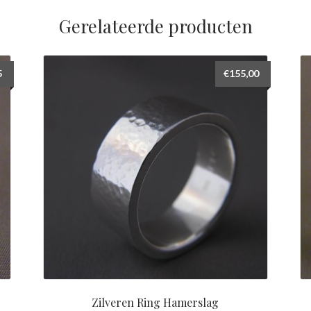
Gerelateerde producten
5
€
155,00
Zilveren Ring Hamerslag