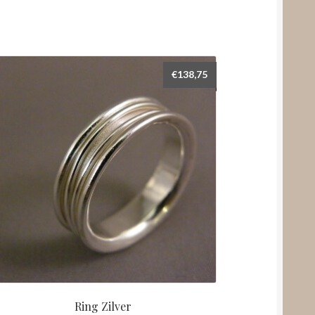
€
138,75
Ring Zilver