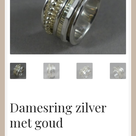
Nieuws
Submenu
Video’s
uitvouwen
Damesring zilver
met goud