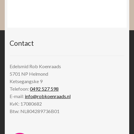
Contact
Edelsmid Rob Koenraads
5701 NP
Helmond
Ketsegangske 9
Telefoon:
0492 527 598
E-mail:
info@robkoenraads.nl
KvK: 17080682
Btw: NL804289736B01