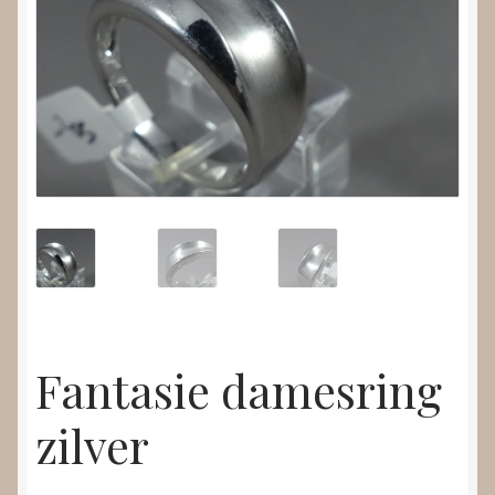
Nieuws
Submenu
Video’s
uitvouwen
Fantasie damesring
zilver