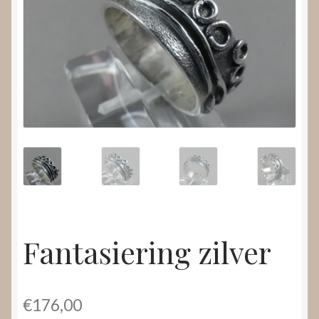
Nieuws
Submenu
Video’s
uitvouwen
Fantasiering zilver
€
176,00