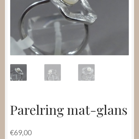
Nieuws
Submenu
Video’s
uitvouwen
Parelring mat-glans
€
69,00