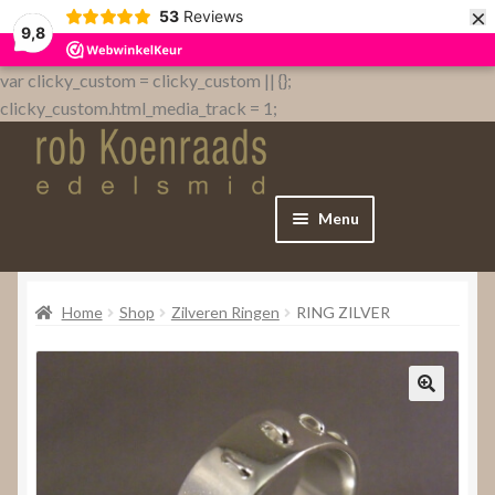
×
53
Reviews
9,8
var clicky_custom = clicky_custom || {};
clicky_custom.html_media_track = 1;
Menu
Home
Home
Shop
Zilveren Ringen
RING ZILVER
WebShop
Over
Contact