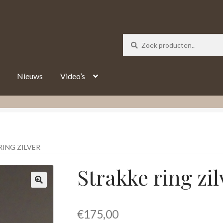
_track = 1;
Nieuws
Video’s
RING ZILVER
Strakke ring zil
€
175,00