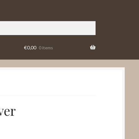
€
0,00
0 items
ver