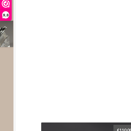
9,8
€
110,0