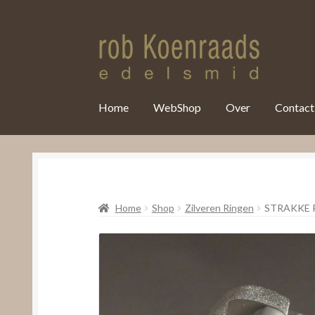
var clicky_custom = clicky_custom || {}; clicky_custom.html_media
Home
WebShop
Over
Contact
Home
Shop
Zilveren Ringen
STRAKKE 