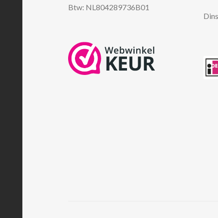
Btw: NL804289736B01
Dins