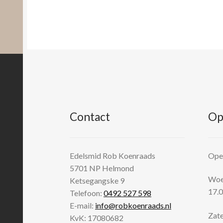
Contact
Op
Edelsmid Rob Koenraads
Open
5701 NP
Helmond
Woen
Ketsegangske 9
17.0
Telefoon:
0492 527 598
E-mail:
info@robkoenraads.nl
Zate
KvK: 17080682