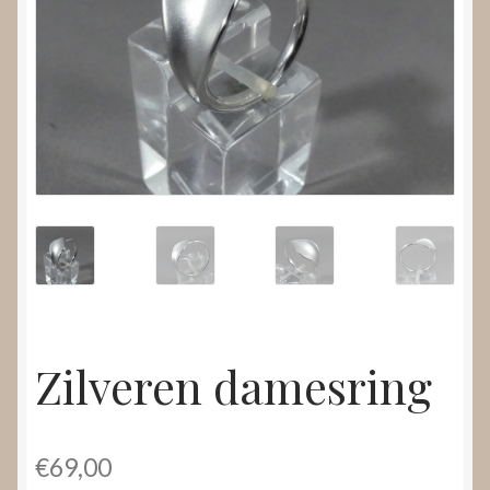
Nieuws
Submenu
Video’s
uitvouwen
Zilveren damesring
€
69,00