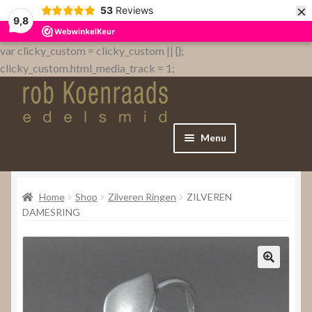
×
53
Reviews
9,8
var clicky_custom = clicky_custom || {};
clicky_custom.html_media_track = 1;
Menu
Home
Home
Shop
Zilveren Ringen
ZILVEREN
WebShop
DAMESRING
Over
Contact