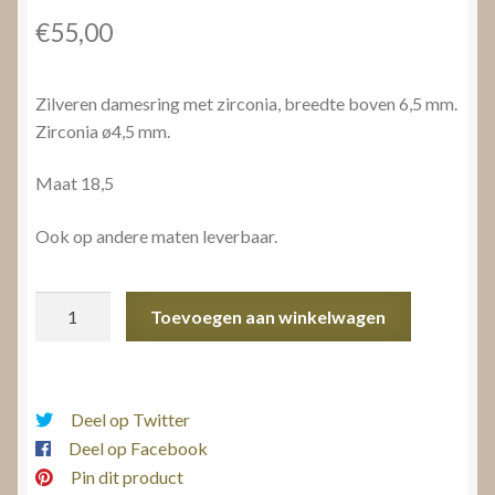
€
55,00
Zilveren damesring met zirconia, breedte boven 6,5 mm.
Zirconia ø4,5 mm.
Maat 18,5
Ook op andere maten leverbaar.
Zilveren
Toevoegen aan winkelwagen
damesring
met
zirconia
aantal
Deel op Twitter
Deel op Facebook
Pin dit product