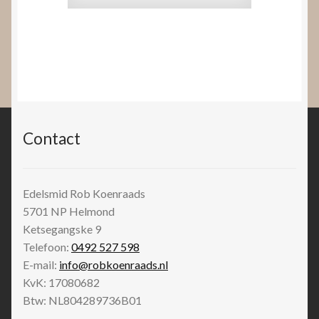
Contact
Edelsmid Rob Koenraads
5701 NP
Helmond
Ketsegangske 9
Telefoon:
0492 527 598
E-mail:
info@robkoenraads.nl
KvK: 17080682
Btw: NL804289736B01