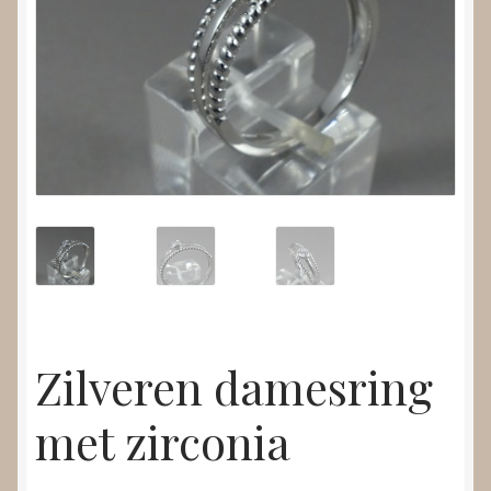
Nieuws
Submenu
Video’s
uitvouwen
Zilveren damesring
met zirconia