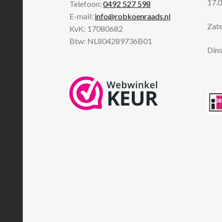
17.0
Telefoon:
0492 527 598
E-mail:
info@robkoenraads.nl
Zate
KvK: 17080682
Btw: NL804289736B01
Dins