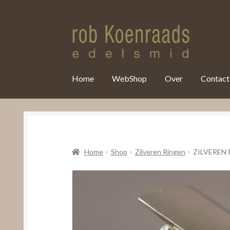
var clicky_custom = clicky_custom || {}; clicky_custom.html_media
Home
WebShop
Over
Contact
Home
Shop
Zilveren Ringen
ZILVEREN 