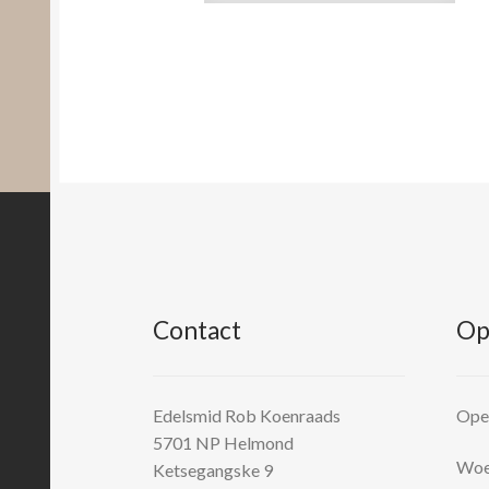
Contact
Op
Edelsmid Rob Koenraads
Open
5701 NP
Helmond
Woen
Ketsegangske 9