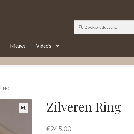
_track = 1;
Nieuws
Video’s
RING
Zilveren Ring
€
245,00