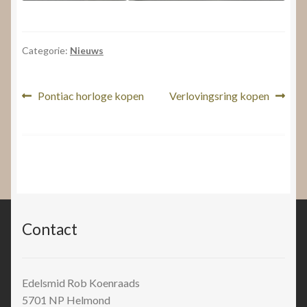
Categorie:
Nieuws
Bericht
Vorig
Volgend
Pontiac horloge kopen
Verlovingsring kopen
bericht:
bericht:
navigatie
Contact
Edelsmid Rob Koenraads
5701 NP
Helmond