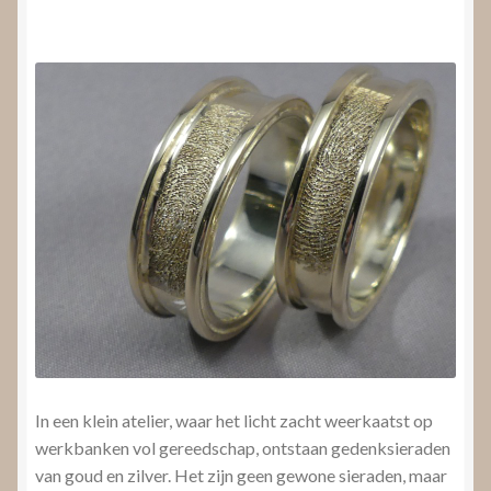
Nieuws
Submenu
Video’s
uitvouwen
In een klein atelier, waar het licht zacht weerkaatst op
werkbanken vol gereedschap, ontstaan gedenksieraden
van goud en zilver. Het zijn geen gewone sieraden, maar