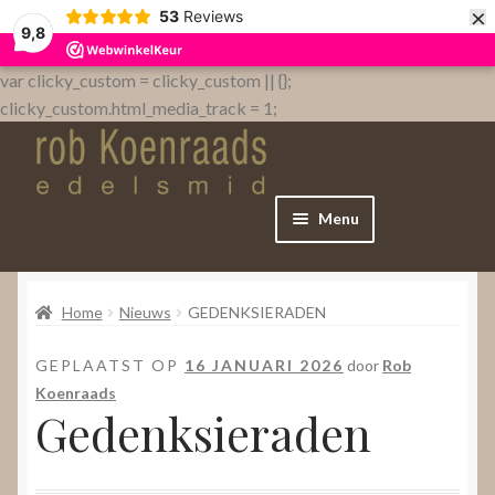
×
53
Reviews
9,8
var clicky_custom = clicky_custom || {};
clicky_custom.html_media_track = 1;
Menu
Home
Home
Nieuws
GEDENKSIERADEN
WebShop
GEPLAATST OP
16 JANUARI 2026
door
Rob
Over
Koenraads
Gedenksieraden
Contact