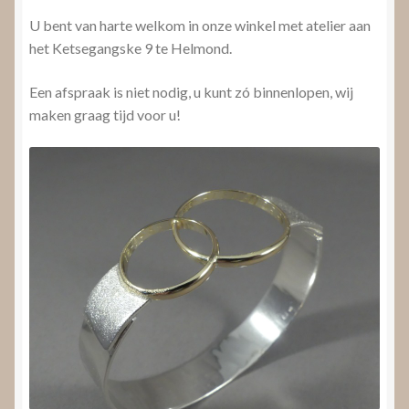
U bent van harte welkom in onze winkel met atelier aan
het Ketsegangske 9 te Helmond.
Een afspraak is niet nodig, u kunt zó binnenlopen, wij
maken graag tijd voor u!