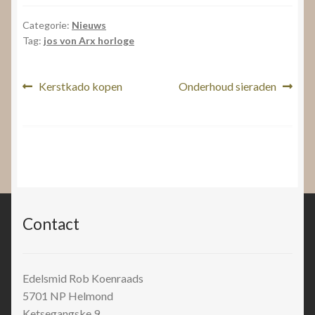
Categorie:
Nieuws
Tag:
jos von Arx horloge
Bericht
Vorig
Volgend
Kerstkado kopen
Onderhoud sieraden
bericht:
bericht:
navigatie
Contact
Edelsmid Rob Koenraads
5701 NP
Helmond
Ketsegangske 9