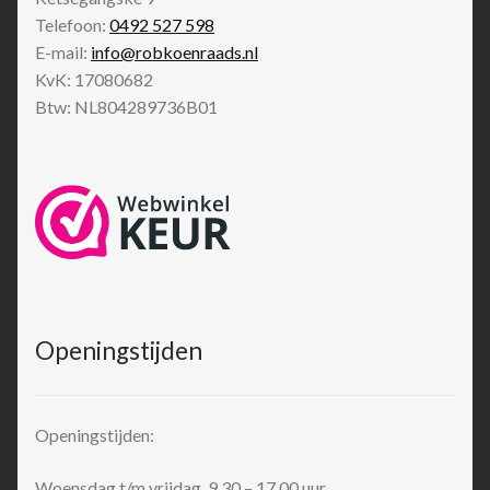
Telefoon:
0492 527 598
E-mail:
info@robkoenraads.nl
KvK: 17080682
Btw: NL804289736B01
Openingstijden
Openingstijden:
Woensdag t/m vrijdag 9.30 – 17.00 uur.