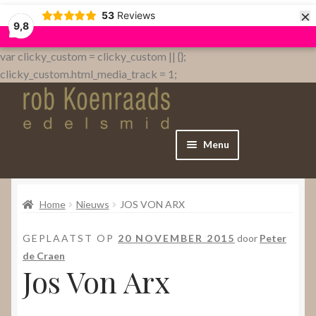
×
53
Reviews
9,8
var clicky_custom = clicky_custom || {};
clicky_custom.html_media_track = 1;
Menu
Home
Home
Nieuws
JOS VON ARX
WebShop
GEPLAATST OP
20 NOVEMBER 2015
door
Peter
Over
de Craen
Jos Von Arx
Contact