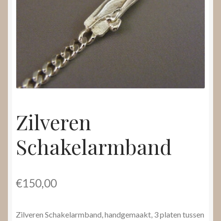
Nieuws
Submenu
Video’s
uitvouwen
Zilveren
Schakelarmband
€
150,00
Zilveren Schakelarmband, handgemaakt, 3 platen tussen