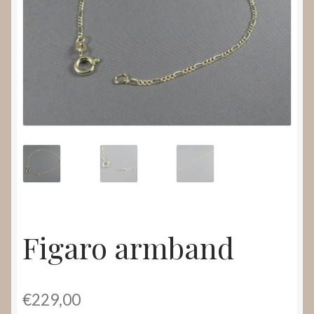
Nieuws
Submenu
Video’s
uitvouwen
Figaro armband
€
229,00