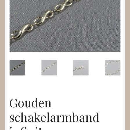
Nieuws
Submenu
Video’s
uitvouwen
Gouden
schakelarmband