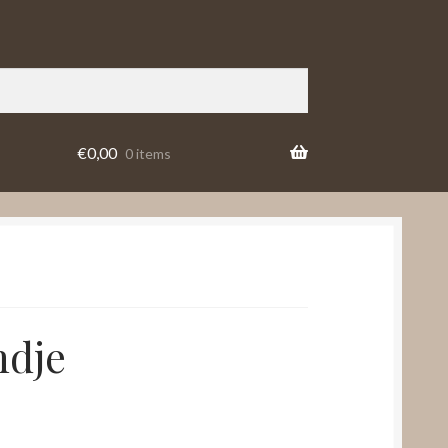
€
0,00
0 items
dje