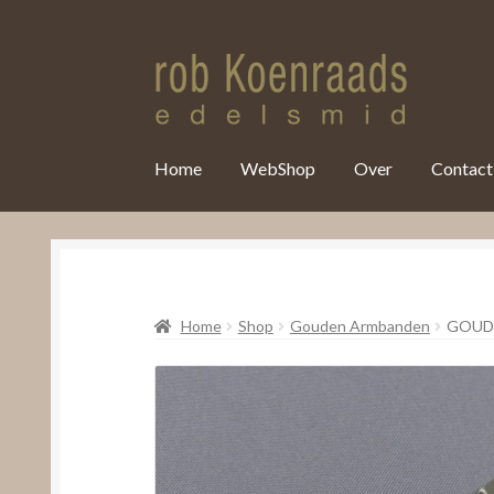
var clicky_custom = clicky_custom || {}; clicky_custom.html_media
Home
WebShop
Over
Contact
Home
Shop
Gouden Armbanden
GOUD