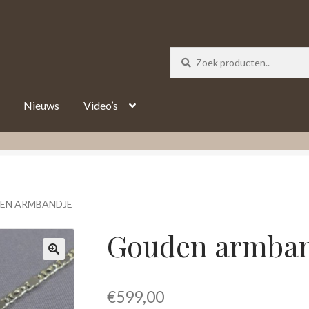
_track = 1;
Nieuws
Video’s
EN ARMBANDJE
Gouden armban
€
599,00