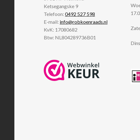
Woen
Ketsegangske 9
17.0
Telefoon:
0492 527 598
E-mail:
info@robkoenraads.nl
Zate
KvK: 17080682
Btw: NL804289736B01
Dins