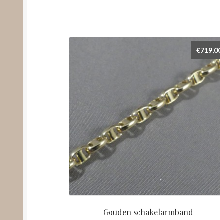
€
719,0
Gouden schakelarmband