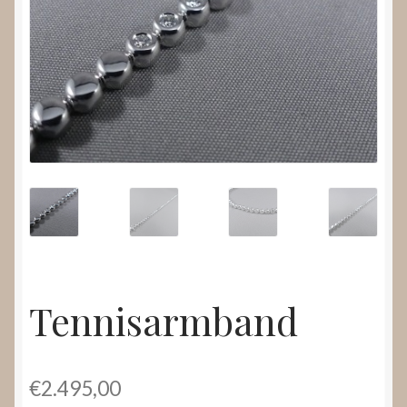
Nieuws
Submenu
Video’s
uitvouwen
Tennisarmband
€
2.495,00