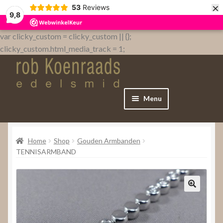
×
53
Reviews
9,8
var clicky_custom = clicky_custom || {};
clicky_custom.html_media_track = 1;
Menu
Home
Home
Shop
Gouden Armbanden
WebShop
TENNISARMBAND
Over
Contact