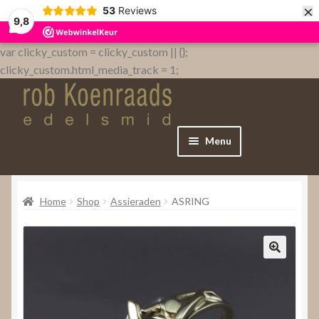
×
53
Reviews
9,8
var clicky_custom = clicky_custom || {};
clicky_custom.html_media_track = 1;
Menu
Home
Home
Shop
Assieraden
ASRING
WebShop
Over
Contact