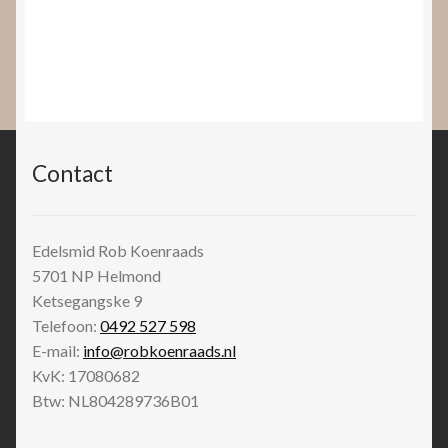
Contact
Edelsmid Rob Koenraads
5701 NP
Helmond
Ketsegangske 9
Telefoon:
0492 527 598
E-mail:
info@robkoenraads.nl
KvK: 17080682
Btw: NL804289736B01