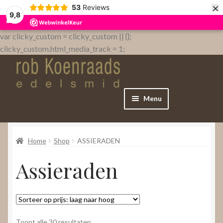
×
53
Reviews
9,8
var clicky_custom = clicky_custom || {};
clicky_custom.html_media_track = 1;
Menu
Home
Home
Shop
ASSIERADEN
WebShop
Assieraden
Over
Contact
Gesorteerd
Toont alle 30 resultaten