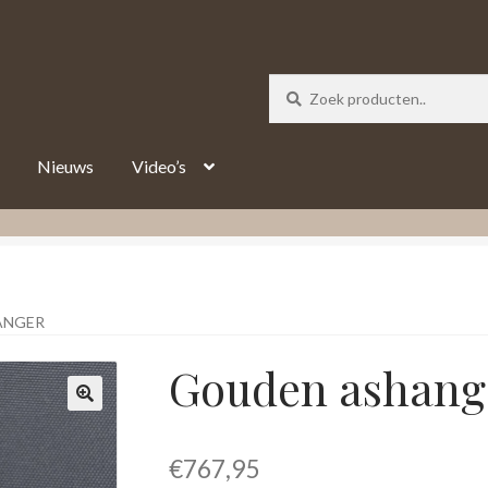
_track = 1;
Nieuws
Video’s
ANGER
Gouden ashang
€
767,95