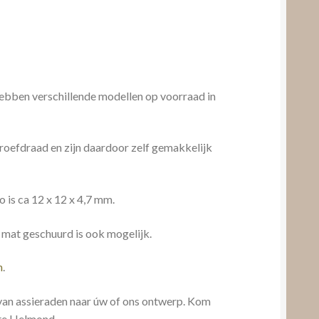
ebben verschillende modellen op voorraad in
roefdraad en zijn daardoor zelf gemakkelijk
 is ca 12 x 12 x 4,7 mm.
 mat geschuurd is ook mogelijk.
n
.
 van assieraden naar úw of ons ontwerp. Kom
 te Helmond.