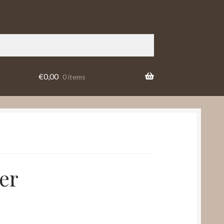
€
0,00
0 items
er