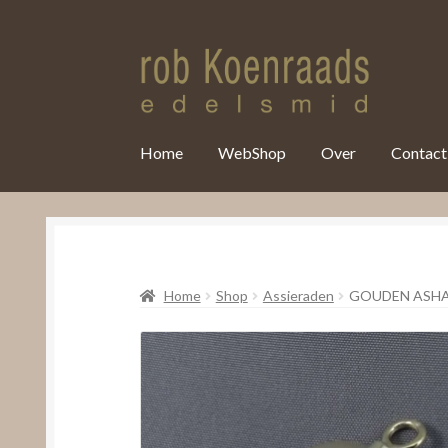
var clicky_custom = clicky_custom || {}; clicky_custom.html_media
Home
WebShop
Over
Contact
Home
Shop
Assieraden
GOUDEN ASH