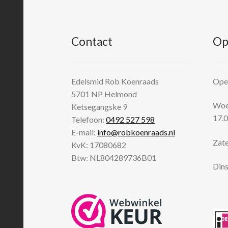
Contact
Op
Edelsmid Rob Koenraads
Open
5701 NP
Helmond
Woen
Ketsegangske 9
17.0
Telefoon:
0492 527 598
E-mail:
info@robkoenraads.nl
Zate
KvK: 17080682
Btw: NL804289736B01
Dins