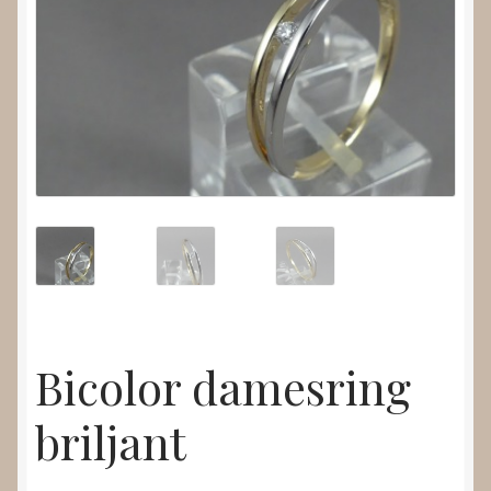
Nieuws
Submenu
Video’s
uitvouwen
Bicolor damesring
briljant