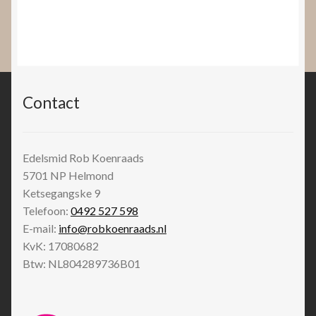
Contact
Edelsmid Rob Koenraads
5701 NP
Helmond
Ketsegangske 9
Telefoon:
0492 527 598
E-mail:
info@robkoenraads.nl
KvK: 17080682
Btw: NL804289736B01