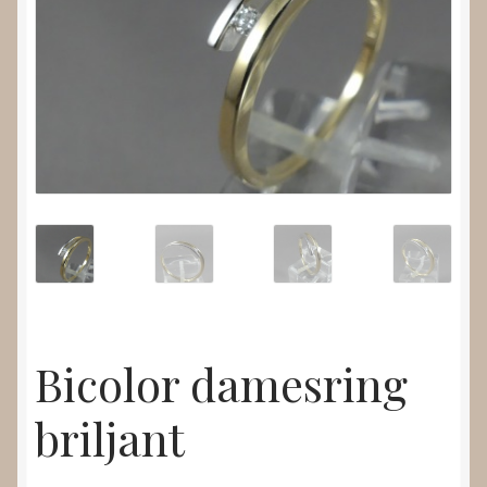
Nieuws
Submenu
Video’s
uitvouwen
Bicolor damesring
briljant