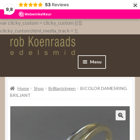
×
53
Reviews
9,8
var clicky_custom = clicky_custom || {};
clicky_custom.html_media_track = 1;
Menu
Home
Home
Shop
Brilliantringen
BICOLOR DAMESRING
WebShop
BRILJANT
Over
Contact