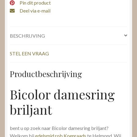
Pin dit product
Deel via e-mail
BESCHRIJVING
STEL EEN VRAAG
Productbeschrijving
Bicolor damesring
briljant
bent u op zoek naar Bicolor damesring briljant?
Welkom bij
edelsmid rob Koenraads
te Helmond. Wij