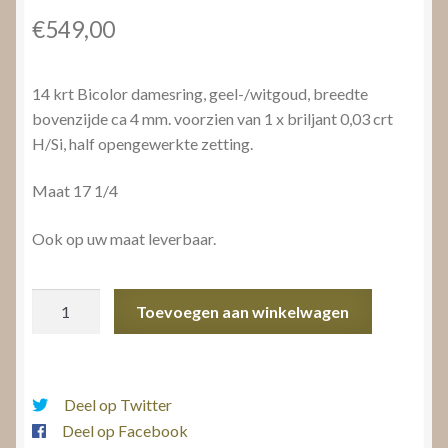
€
549,00
14 krt Bicolor damesring, geel-/witgoud, breedte
bovenzijde ca 4 mm. voorzien van 1 x briljant 0,03 crt
H/Si, half opengewerkte zetting.
Maat 17 1/4
Ook op uw maat leverbaar.
Bicolor
Toevoegen aan winkelwagen
damesring
briljant
aantal
Deel op Twitter
Deel op Facebook