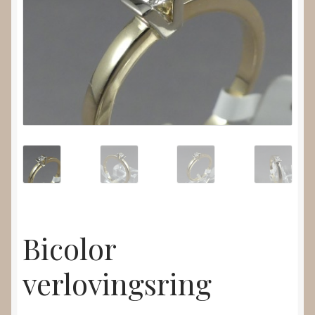
Nieuws
Submenu
Video’s
uitvouwen
Bicolor
verlovingsring