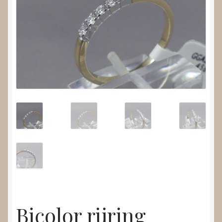
Nieuws
Submenu
Video’s
uitvouwen
Bicolor rijring