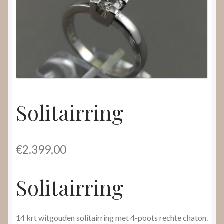
Nieuws
Submenu
Video’s
uitvouwen
Solitairring
€
2.399,00
Solitairring
14 krt witgouden solitairring met 4-poots rechte chaton.