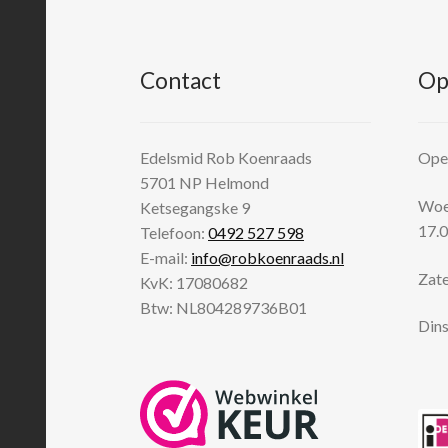
Contact
Op
Edelsmid Rob Koenraads
Open
5701 NP
Helmond
Woen
Ketsegangske 9
17.0
Telefoon:
0492 527 598
E-mail:
info@robkoenraads.nl
Zate
KvK: 17080682
Btw: NL804289736B01
Dins