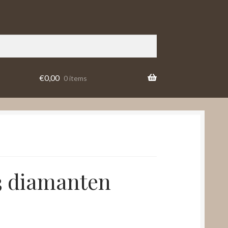
€
0,00
0 items
 3 diamanten