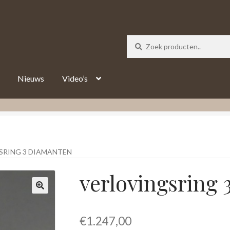
_track = 1;
Nieuws
Video’s
SRING 3 DIAMANTEN
verlovingsring
€
1.247,00