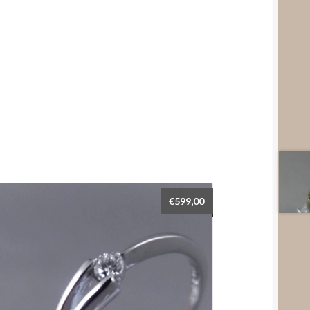
€
599,00