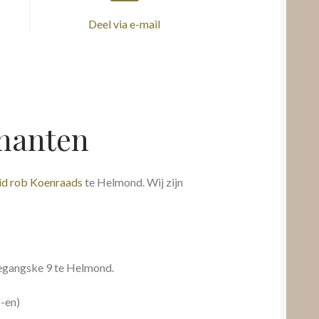
Deel via e-mail
amanten
id rob Koenraads
te Helmond. Wij zijn
egangske 9 te Helmond.
(-en)