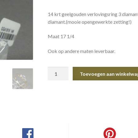
14 krt geelgouden verlovingsring 3 diamante
diamant.(mooie opengewerkte zetting!)
Maat 17 1/4
Ook op andere maten leverbaar.
verlovingsring
Toevoegen aan winkelwa
3
diamanten
aantal