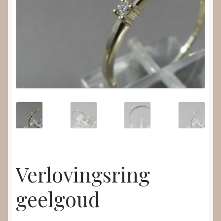
Nieuws
Submenu
Video’s
uitvouwen
Verlovingsring
geelgoud