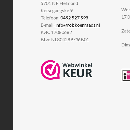
5701 NP
Helmond
Woen
Ketsegangske 9
17.0
Telefoon:
0492 527 598
E-mail:
info@robkoenraads.nl
Zate
KvK: 17080682
Btw: NL804289736B01
Dins