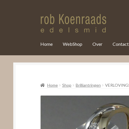
var clicky_custom = clicky_custom || {}; clicky_custom.html_media
Home
WebShop
Over
Contact
Home
Shop
Brilliantringen
VERLOVING