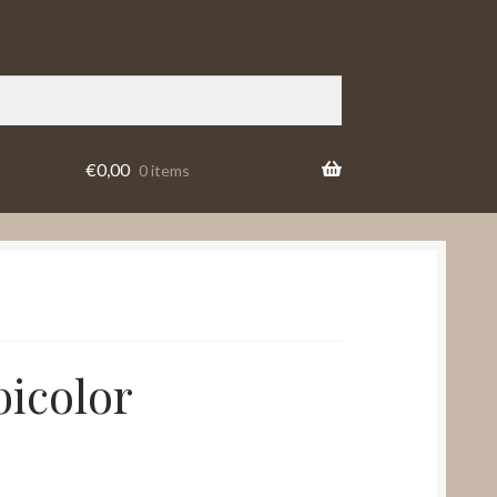
€
0,00
0 items
bicolor