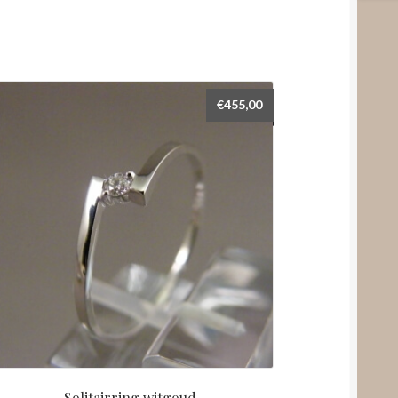
€
455,00
Solitairring witgoud