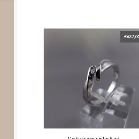
€
687,0
Verlovingsring briljant