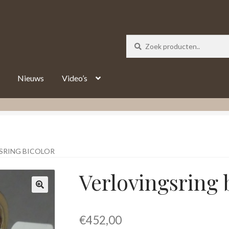
_track = 1;
Nieuws
Video’s
SRING BICOLOR
Verlovingsring 
€
452,00