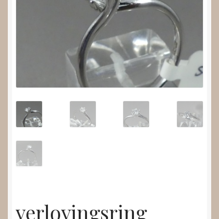
Nieuws
Submenu
Video’s
uitvouwen
verlovingsring