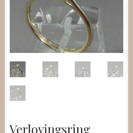
Nieuws
Submenu
Video’s
uitvouwen
Verlovingsring