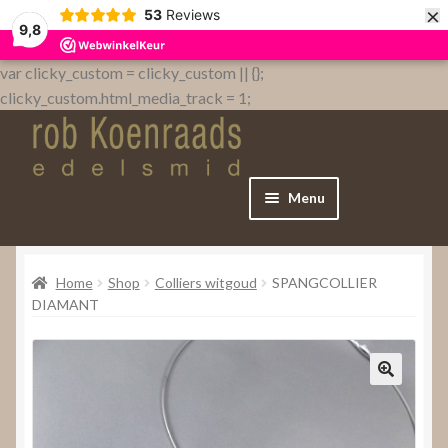
×
53
Reviews
9,8
var clicky_custom = clicky_custom || {};
clicky_custom.html_media_track = 1;
Menu
Home
Home
Shop
Colliers witgoud
SPANGCOLLIER
WebShop
DIAMANT
Over
Contact