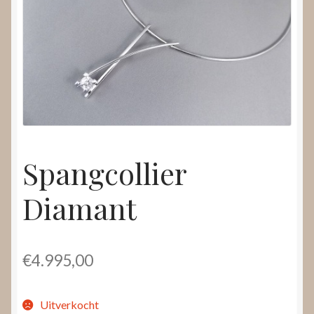
Nieuws
Submenu
Video’s
uitvouwen
Spangcollier
Diamant
€
4.995,00
Uitverkocht