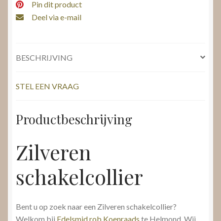
Pin dit product
Deel via e-mail
BESCHRIJVING
STEL EEN VRAAG
Productbeschrijving
Zilveren
schakelcollier
Bent u op zoek naar een Zilveren schakelcollier?
Welkom bij
Edelsmid rob Koenraads
te Helmond. Wij