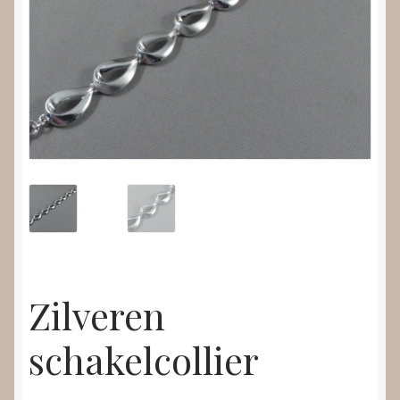
Nieuws
Submenu
Video’s
uitvouwen
Zilveren
schakelcollier