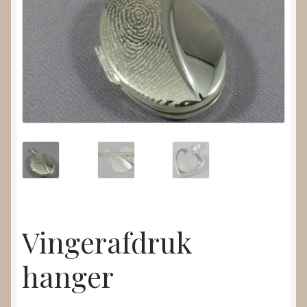
Nieuws
Submenu
Video’s
uitvouwen
Vingerafdruk
hanger