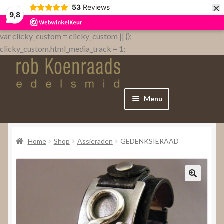
×
53
Reviews
9,8
var clicky_custom = clicky_custom || {};
clicky_custom.html_media_track = 1;
Menu
Home
Home
Shop
Assieraden
GEDENKSIERAAD
WebShop
Over
Contact