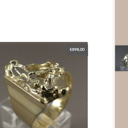
€
898,00