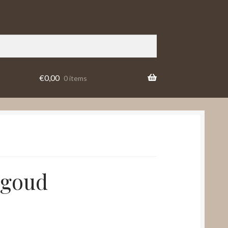
€
0,00
0 items
lgoud