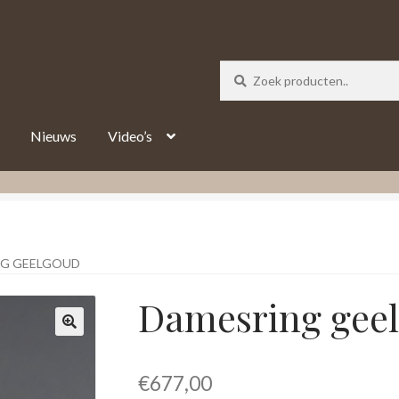
_track = 1;
Nieuws
Video’s
G GEELGOUD
Damesring gee
€
677,00