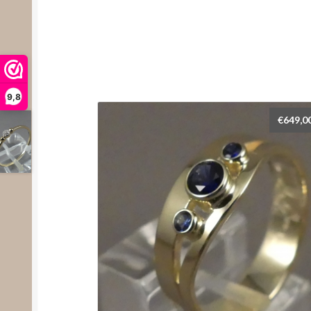
9,8
€
649,0