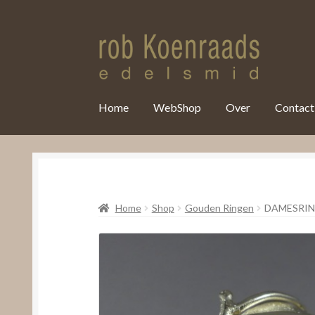
var clicky_custom = clicky_custom || {}; clicky_custom.html_media
Home
WebShop
Over
Contact
Home
Shop
Gouden Ringen
DAMESRIN