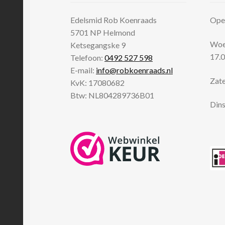
Edelsmid Rob Koenraads
Open
5701 NP
Helmond
Woen
Ketsegangske 9
17.0
Telefoon:
0492 527 598
E-mail:
info@robkoenraads.nl
Zate
KvK: 17080682
Btw: NL804289736B01
Dins