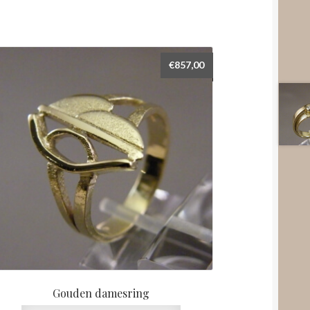
€
857,00
Gouden damesring