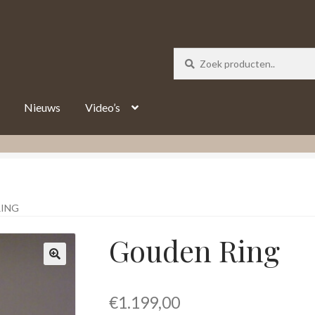
_track = 1;
Nieuws
Video’s
ING
Gouden Ring
€
1.199,00