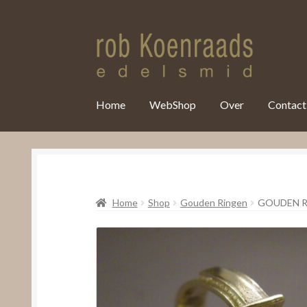
var clicky_custom = clicky_custom || {}; clicky_custom.html_media
Home
WebShop
Over
Contact
Home
Shop
Gouden Ringen
GOUDEN R