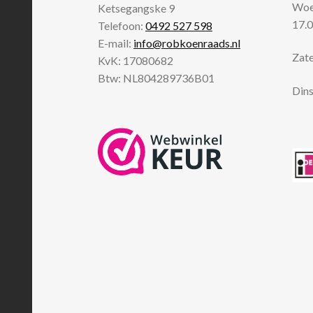
Woen
Ketsegangske 9
17.0
Telefoon:
0492 527 598
E-mail:
info@robkoenraads.nl
Zate
KvK: 17080682
Btw: NL804289736B01
Dins