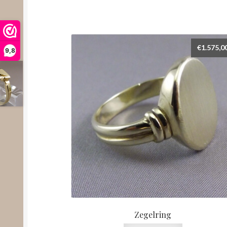
€
1.575,0
9,8
Zegelring