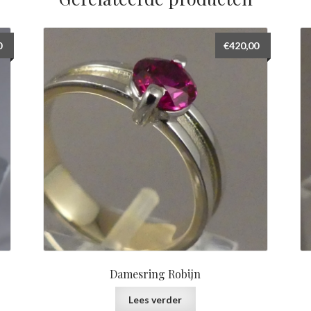
0
€
420,00
Damesring Robijn
Lees verder