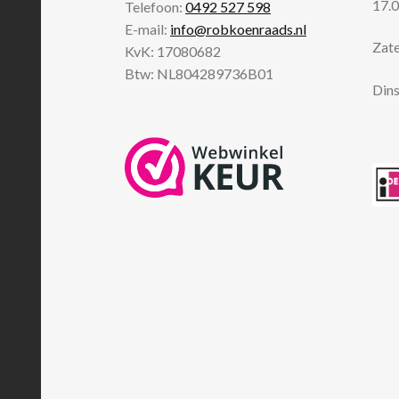
17.0
Telefoon:
0492 527 598
E-mail:
info@robkoenraads.nl
Zate
KvK: 17080682
Btw: NL804289736B01
Dins