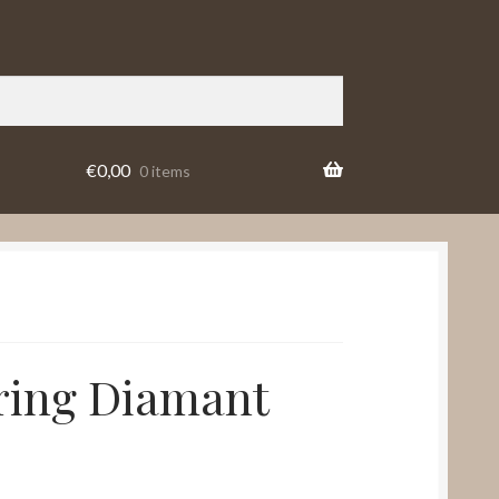
€
0,00
0 items
ing Diamant