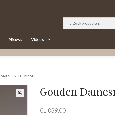
_track = 1;
Nieuws
Video’s
DAMESRING DIAMANT
Gouden Damesr
€
1.039,00