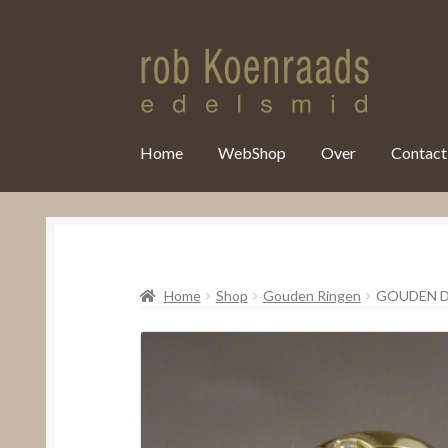
var clicky_custom = clicky_custom || {}; clicky_custom.html_media
Home
WebShop
Over
Contact
Home
Shop
Gouden Ringen
GOUDEN 