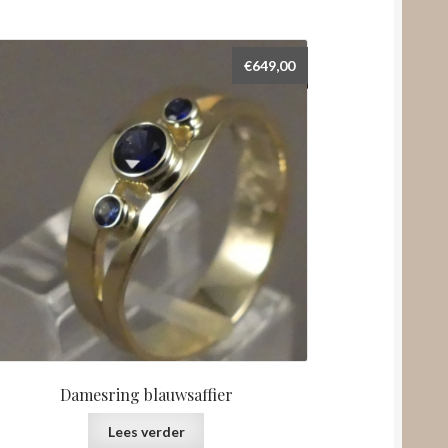
€
649,00
Damesring blauwsaffier
Lees verder