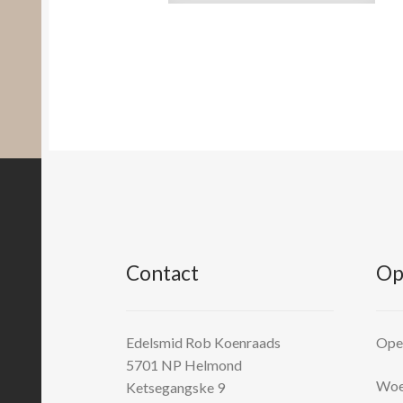
Contact
Op
Edelsmid Rob Koenraads
Open
5701 NP
Helmond
Woen
Ketsegangske 9