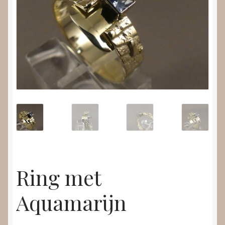
Nieuws
Submenu
Video’s
uitvouwen
Ring met
Aquamarijn