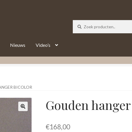
_track = 1;
Nieuws
Video’s
ANGER BICOLOR
Gouden hanger 
€
168,00