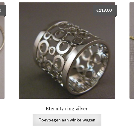
0
€
119,00
Eternity ring zilver
Toevoegen aan winkelwagen