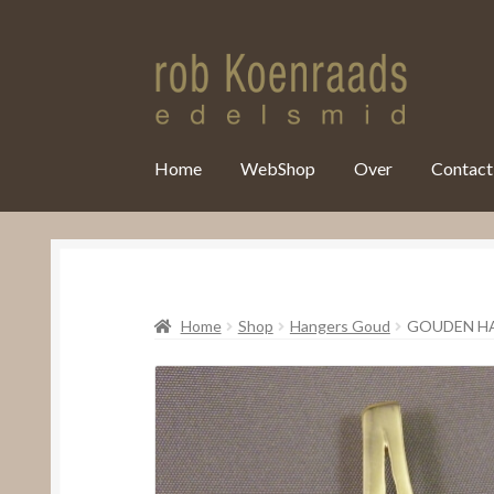
var clicky_custom = clicky_custom || {}; clicky_custom.html_media
Home
WebShop
Over
Contact
Home
Shop
Hangers Goud
GOUDEN H