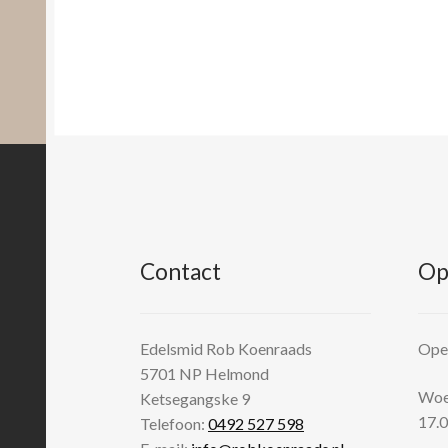
Contact
Op
Edelsmid Rob Koenraads
Open
5701 NP
Helmond
Woen
Ketsegangske 9
17.0
Telefoon:
0492 527 598