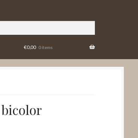
€
0,00
0 items
bicolor