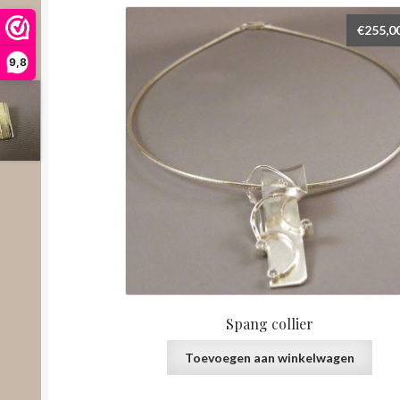
€
255,0
9,8
Spang collier
Toevoegen aan winkelwagen