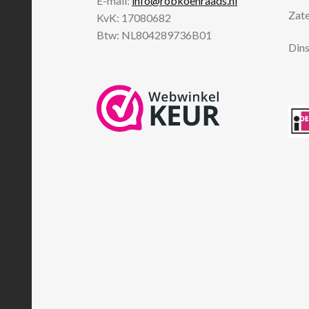
E-mail:
info@robkoenraads.nl
Zate
KvK: 17080682
Btw: NL804289736B01
Dins