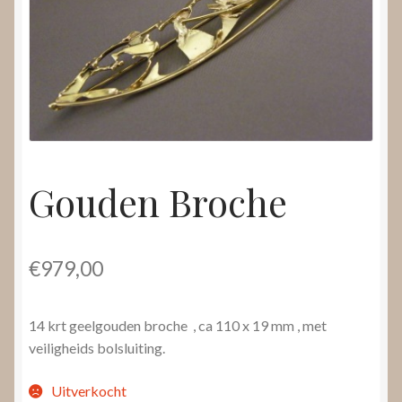
Nieuws
Submenu
Video’s
uitvouwen
Gouden Broche
€
979,00
14 krt geelgouden broche , ca 110 x 19 mm , met
veiligheids bolsluiting.
Uitverkocht