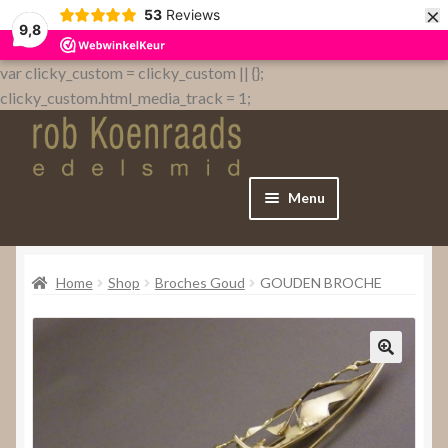
×
53
Reviews
9,8
var clicky_custom = clicky_custom || {};
clicky_custom.html_media_track = 1;
Menu
Home
Home
Shop
Broches Goud
GOUDEN BROCHE
WebShop
Over
Contact