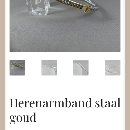
Nieuws
Submenu
Video’s
uitvouwen
Herenarmband staal
goud