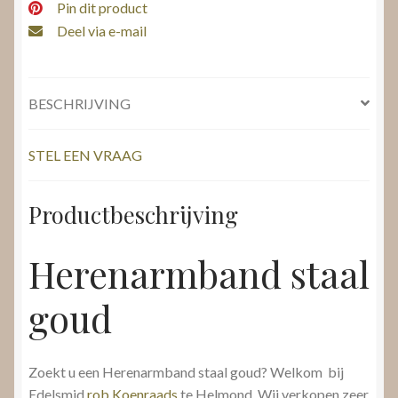
Pin dit product
Deel via e-mail
BESCHRIJVING
STEL EEN VRAAG
Productbeschrijving
Herenarmband staal
goud
Zoekt u een Herenarmband staal goud? Welkom bij
Edelsmid
rob Koenraads
te Helmond. Wij verkopen zeer