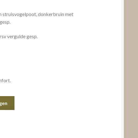
n struisvogelpoot, donkerbruin met
gesp.
rsv vergulde gesp.
fort.
gen