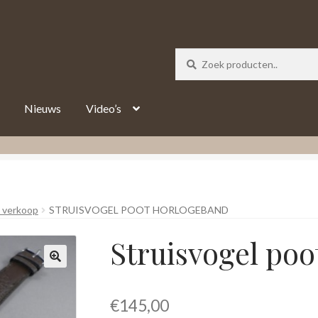
_track = 1;
Nieuws
Video’s
 verkoop
STRUISVOGEL POOT HORLOGEBAND
Struisvogel po
€
145,00