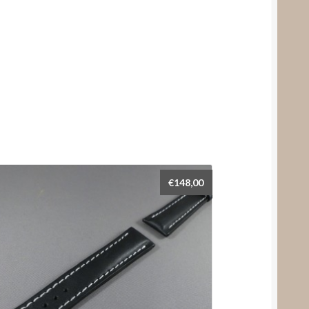
€
148,00