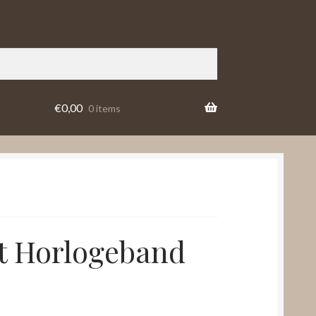
€
0,00
0 items
ot Horlogeband