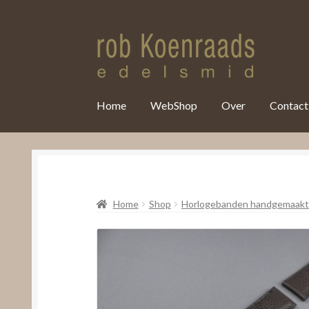
var clicky_custom = clicky_custom || {}; clicky_custom.html_media
Home
WebShop
Over
Contact
Home
Shop
Horlogebanden handgemaakt