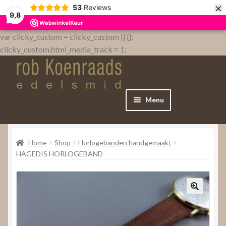
×
53
Reviews
9,8
var clicky_custom = clicky_custom || {};
clicky_custom.html_media_track = 1;
Menu
Home
Home
Shop
Horlogebanden handgemaakt
WebShop
HAGEDIS HORLOGEBAND
Over
Contact