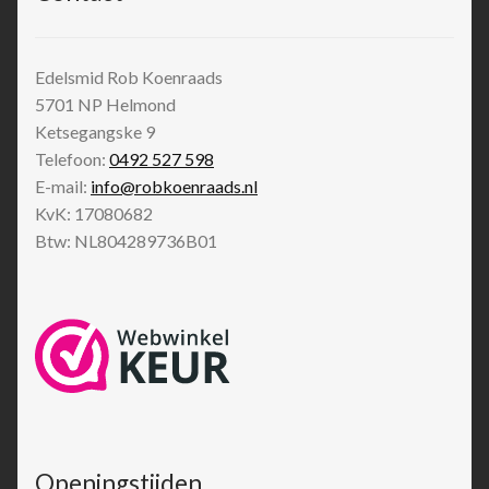
Edelsmid Rob Koenraads
5701 NP
Helmond
Ketsegangske 9
Telefoon:
0492 527 598
E-mail:
info@robkoenraads.nl
KvK: 17080682
Btw: NL804289736B01
Openingstijden