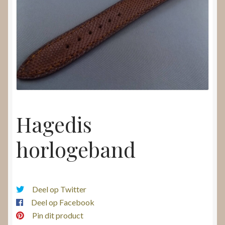
Nieuws
Submenu
Video’s
uitvouwen
Hagedis
horlogeband
Deel op Twitter
Deel op Facebook
Pin dit product