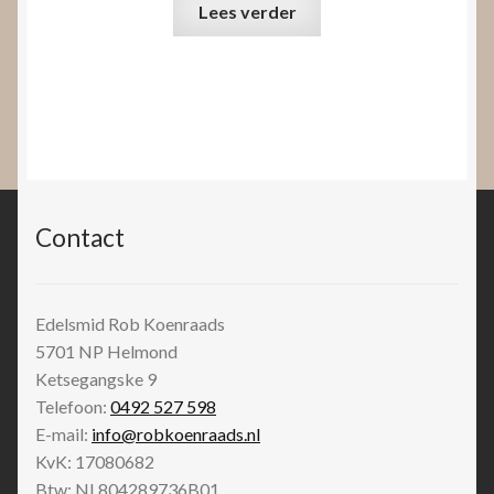
Lees verder
Contact
Edelsmid Rob Koenraads
5701 NP
Helmond
Ketsegangske 9
Telefoon:
0492 527 598
E-mail:
info@robkoenraads.nl
KvK: 17080682
Btw: NL804289736B01