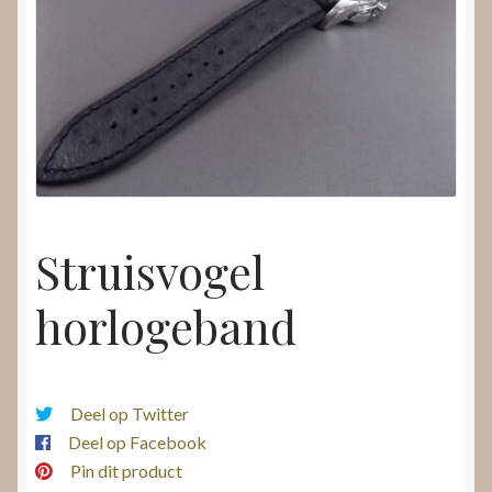
Nieuws
Submenu
Video’s
uitvouwen
Struisvogel
horlogeband
Deel op Twitter
Deel op Facebook
Pin dit product