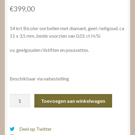
€
399,00
14 krt Bicolor oorbellen met diamant, geel-/witgoud, ca
11 x 3,5 mm, beide voorzien van 0,01 ct H/Si
v.v. geelgouden rilstiften en poussettes.
Beschikbaar via nabestelling
Bicolor
Toevoegen aan winkelwagen
oorbellen
met
diamant
aantal
Deel op Twitter