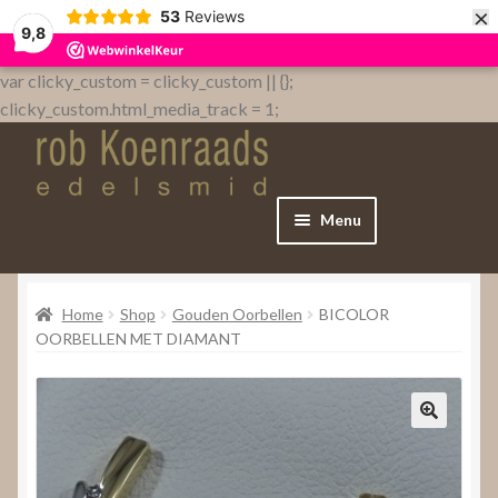
×
53
Reviews
9,8
var clicky_custom = clicky_custom || {};
clicky_custom.html_media_track = 1;
Menu
Home
Home
Shop
Gouden Oorbellen
BICOLOR
WebShop
OORBELLEN MET DIAMANT
Over
Contact