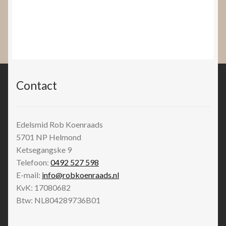
Contact
Edelsmid Rob Koenraads
5701 NP
Helmond
Ketsegangske 9
Telefoon:
0492 527 598
E-mail:
info@robkoenraads.nl
KvK: 17080682
Btw: NL804289736B01