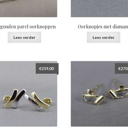
tgouden parel oorknoppen
Oorknopjes met diaman
Lees verder
Lees verder
€
219,00
€
270