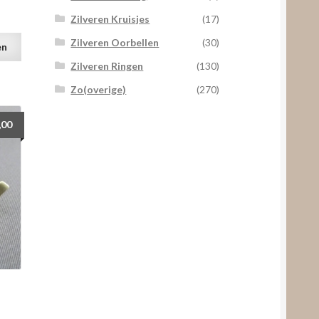
Zilveren Kruisjes
(17)
Zilveren Oorbellen
(30)
en
Zilveren Ringen
(130)
Zo(overige)
(270)
,00