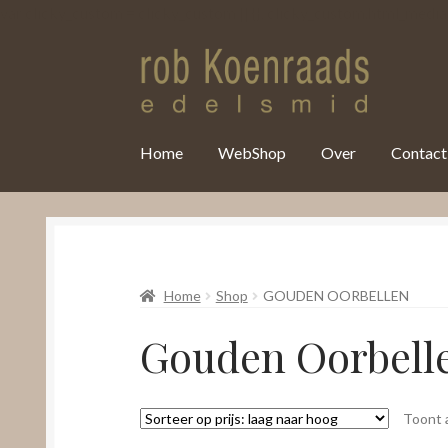
var clicky_custom = clicky_custom || {}; clicky_custom.html_media
Home
WebShop
Over
Contact
Home
Shop
GOUDEN OORBELLEN
Gouden Oorbell
Toont a