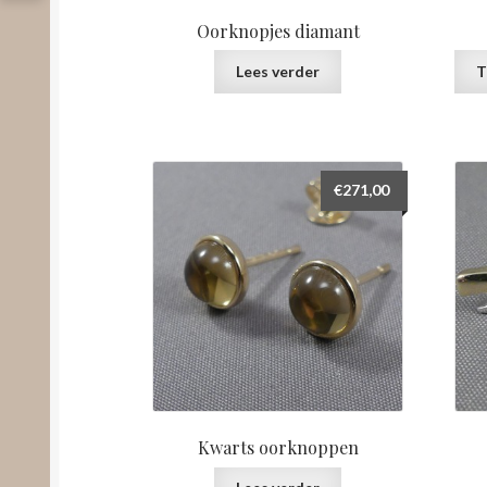
Oorknopjes diamant
Lees verder
T
€
271,00
Kwarts oorknoppen