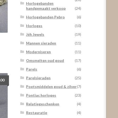
Horlogebanden
handgemaakt verkoop
(24)
Horlogebanden Pebro
(6)
Horloges
(10)
Jéh Jewels
(19)
Mannen sieraden
(11)
Moderniseren
(11)
Omsmelten oud goud
(17)
Parels
(6)
Parelsieraden
(25)
,00
Poetsmiddelen goud & zilver
(7)
Pontiac horloges
(23)
Relatiegeschenken
(4)
Restauratie
(4)