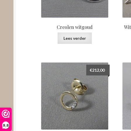
Creolen witgoud
Wi
Lees verder
€
212,00
9,8