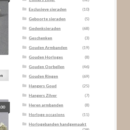
Exclusieve sieraden
(10)
Geboorte sieraden
(5)
Gedenksieraden
(68)
Geschenken
(3)
Gouden Armbanden
(19)
Gouden Horloges
(8)
r
Gouden Oorbellen
(46)
en
Gouden Ringen
(69)
Hangers Goud
(25)
Hangers Zilver
(7)
Heren armbanden
(8)
,00
Horloge occasions
(11)
Horlogebanden handgemaakt
(28)