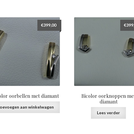
€
399,00
€
399
olor oorbellen met diamant
Bicolor oorknoppen me
diamant
oevoegen aan winkelwagen
Lees verder