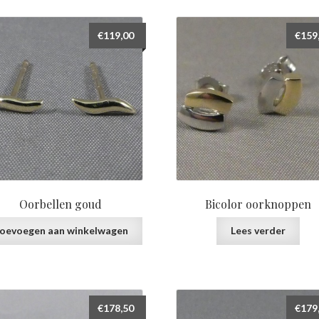
prijs:
laag
€
119,00
€
159
naar
hoog
Oorbellen goud
Bicolor oorknoppen
oevoegen aan winkelwagen
Lees verder
€
178,50
€
179