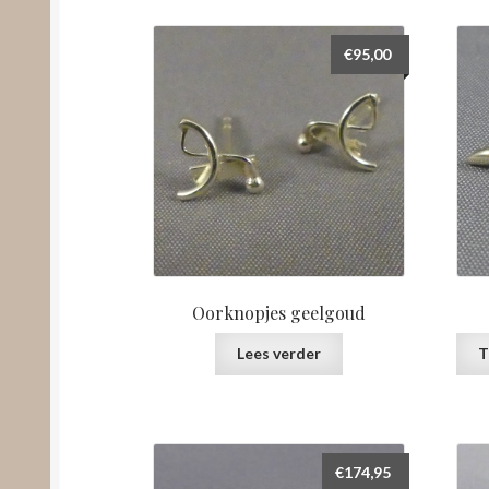
€
95,00
Oorknopjes geelgoud
Lees verder
T
€
174,95