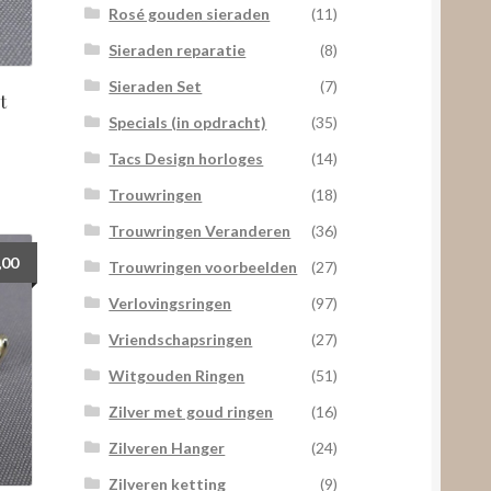
Rosé gouden sieraden
(11)
Sieraden reparatie
(8)
Sieraden Set
(7)
t
Specials (in opdracht)
(35)
Tacs Design horloges
(14)
Trouwringen
(18)
Trouwringen Veranderen
(36)
,00
Trouwringen voorbeelden
(27)
Verlovingsringen
(97)
Vriendschapsringen
(27)
Witgouden Ringen
(51)
Zilver met goud ringen
(16)
Zilveren Hanger
(24)
Zilveren ketting
(9)