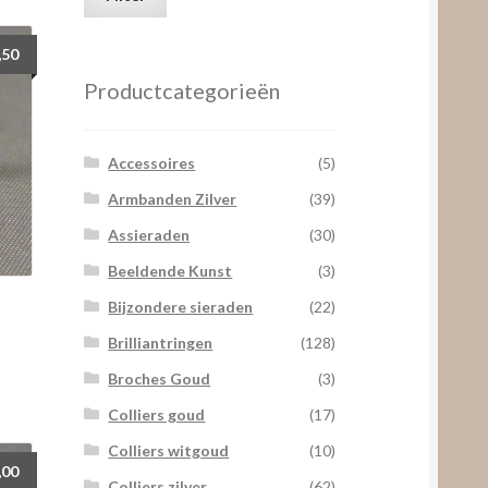
prijs
prijs
,50
Productcategorieën
Accessoires
(5)
Armbanden Zilver
(39)
Assieraden
(30)
Beeldende Kunst
(3)
Bijzondere sieraden
(22)
Brilliantringen
(128)
Broches Goud
(3)
Colliers goud
(17)
Colliers witgoud
(10)
,00
Colliers zilver
(62)