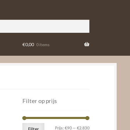
€
0,00
0 items
Filter op prijs
Min.
Max.
Prijs:
€90
—
€2.830
Filter