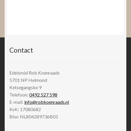
Contact
Edelsmid Rob Koenraads
5701 NP
Helmond
Ketsegangske 9
Telefoon:
0492 527 598
E-mail:
info@robkoenraads.nl
KvK: 17080682
Btw: NL804289736B01