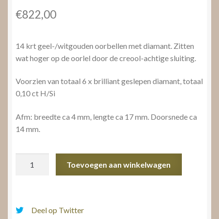
€
822,00
14 krt geel-/witgouden oorbellen met diamant. Zitten
wat hoger op de oorlel door de creool-achtige sluiting.
Voorzien van totaal 6 x brilliant geslepen diamant, totaal
0,10 ct H/Si
Afm: breedte ca 4 mm, lengte ca 17 mm. Doorsnede ca
14 mm.
Bicolor
Toevoegen aan winkelwagen
oorbellen
met
diamant
aantal
Deel op Twitter