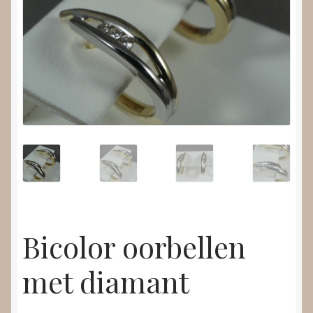
Nieuws
Submenu
Video’s
uitvouwen
Bicolor oorbellen
met diamant