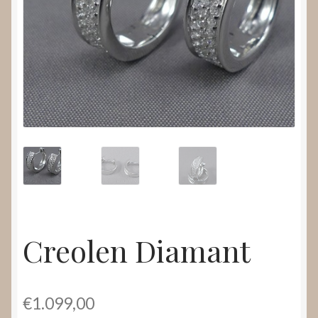
Nieuws
Submenu
Video’s
uitvouwen
Creolen Diamant
€
1.099,00